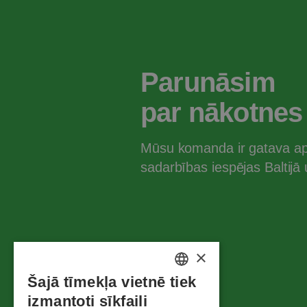
Parunāsim
par nākotnes
Mūsu komanda ir gatava ap
sadarbības iespējas Baltijā u
×
Šajā tīmekļa vietnē tiek
ESTONIAN
izmantoti sīkfaili