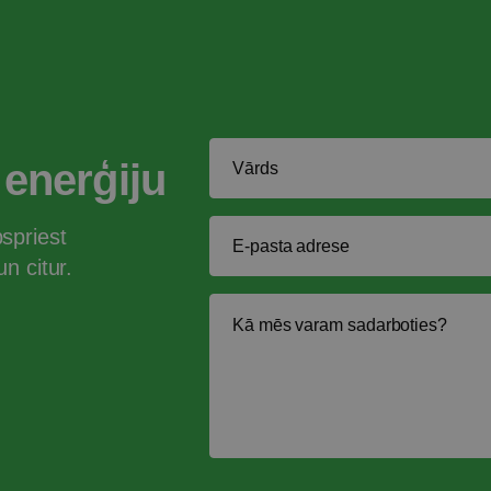
 enerģiju
spriest
n citur.