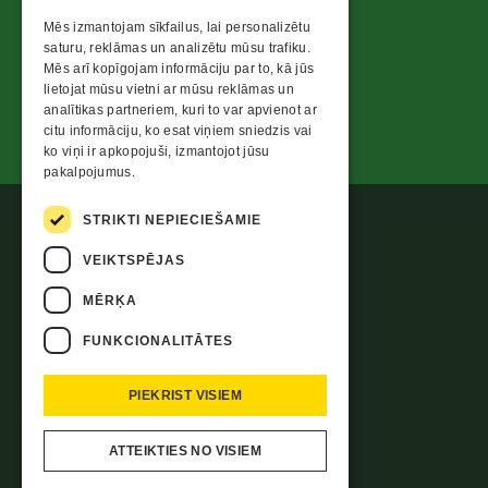
ENGLISH
Mēs izmantojam sīkfailus, lai personalizētu
LATVIAN
saturu, reklāmas un analizētu mūsu trafiku.
Mēs arī kopīgojam informāciju par to, kā jūs
LITHUANIAN
lietojat mūsu vietni ar mūsu reklāmas un
analītikas partneriem, kuri to var apvienot ar
citu informāciju, ko esat viņiem sniedzis vai
ko viņi ir apkopojuši, izmantojot jūsu
pakalpojumus.
STRIKTI NEPIECIEŠAMIE
VEIKTSPĒJAS
MĒRĶA
FUNKCIONALITĀTES
PIEKRIST VISIEM
ATTEIKTIES NO VISIEM