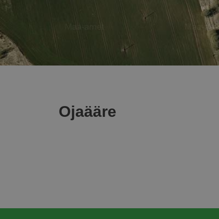
Ojaääre