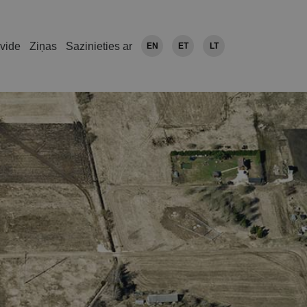
vide
Ziņas
Sazinieties ar
EN
ET
LT