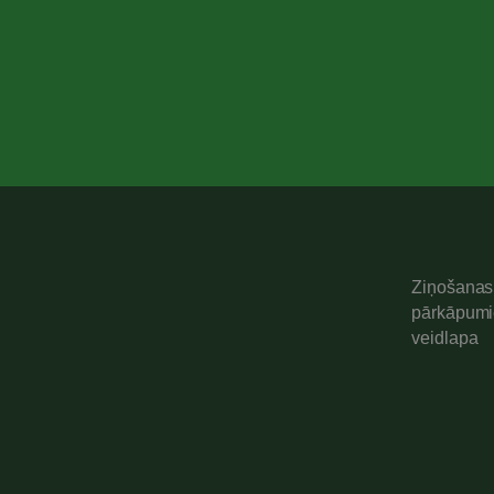
Ziņošanas
pārkāpum
veidlapa