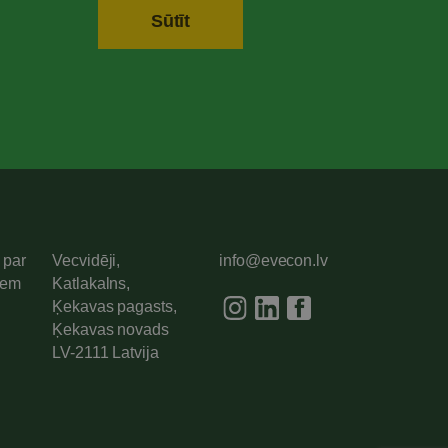
 par
Vecvidēji,
info@evecon.lv
iem
Katlakalns,
Ķekavas pagasts,
Ķekavas novads
LV-2111 Latvija