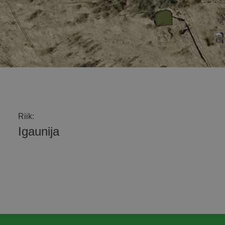
Riik:
Igaunija