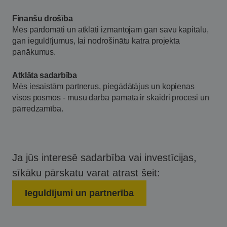
Finanšu drošība
Mēs pārdomāti un atklāti izmantojam gan savu kapitālu,
gan ieguldījumus, lai nodrošinātu katra projekta
panākumus.
Atklāta sadarbība
Mēs iesaistām partnerus, piegādātājus un kopienas
visos posmos - mūsu darba pamatā ir skaidri procesi un
pārredzamība.
Ja jūs interesē sadarbība vai investīcijas,
sīkāku pārskatu varat
atrast šeit:
Ieguldījumi un partnerība