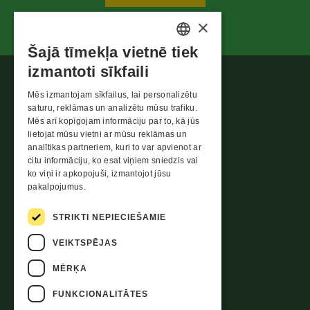
×
Šajā tīmekļa vietnē tiek
ESTONIAN
izmantoti sīkfaili
ENGLISH
Mēs izmantojam sīkfailus, lai personalizētu
LATVIAN
saturu, reklāmas un analizētu mūsu trafiku.
Mēs arī kopīgojam informāciju par to, kā jūs
LITHUANIAN
lietojat mūsu vietni ar mūsu reklāmas un
analītikas partneriem, kuri to var apvienot ar
citu informāciju, ko esat viņiem sniedzis vai
Ziņošanas par pārkāpumiem veidlapa
ko viņi ir apkopojuši, izmantojot jūsu
pakalpojumus.
Vecvidēji, Katlakalns, Ķekavas
pagasts,
STRIKTI NEPIECIEŠAMIE
Ķekavas novads
LV-2111 Latvija
VEIKTSPĒJAS
info@evecon.lv
MĒRĶA
FUNKCIONALITĀTES