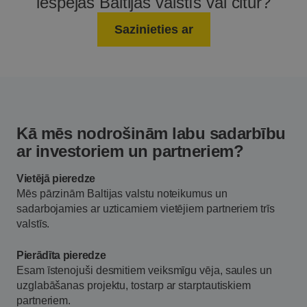
iespējas Baltijas valstīs vai citur?
Sazinieties ar
Kā mēs nodrošinām
labu sadarbību
ar
investoriem un
partneriem?
Vietējā pieredze
Mēs pārzinām Baltijas valstu noteikumus un
sadarbojamies ar uzticamiem vietējiem partneriem trīs
valstīs.
Pierādīta pieredze
Esam īstenojuši desmitiem veiksmīgu vēja, saules un
uzglabāšanas projektu, tostarp ar starptautiskiem
partneriem.