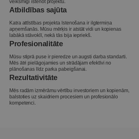
veiksmīgi īstenot projektu.
Atbildības sajūta
Katra attīstības projekta īstenošana ir ilgtermiņa
apņemšanās. Mūsu mērķis ir atstāt vidi un kopienas
labākā stāvoklī, nekā tās bija iepriekš.
Profesionalitāte
Mūsu stiprā puse ir pieredze un augsti darba standarti.
Mēs ātri pielāgojamies un strādājam efektīvi no
plānošanas līdz parka pabeigšanai.
Rezultativitāte
Mēs radām izmērāmu vērtību investoriem un kopienām,
balstoties uz skaidriem procesiem un profesionālo
kompetenci.