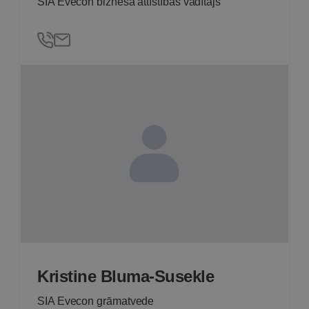
SIA Evecon biznesa attīstības vadītājs
Kristine Bluma-Susekle
SIA Evecon grāmatvede