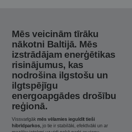
Mēs veicinām tīrāku
nākotni Baltijā. Mēs
izstrādājam enerģētikas
risinājumus, kas
nodrošina ilgstošu un
ilgtspējīgu
energoapgādes drošību
reģionā.
Vissvarīgāk
mēs vēlamies ieguldīt tieši
hibrīdparkos,
jo tie ir stabilāki, efektīvāki un ar