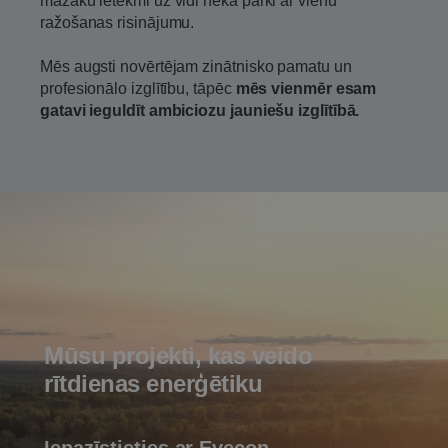
mazāku ietekmi uz vidi nekā parki ar vienu
ražošanas risinājumu.
Mēs augsti novērtējam zinātnisko pamatu un
profesionālo izglītību, tāpēc
mēs vienmēr esam
gatavi ieguldīt ambiciozu jauniešu izglītībā.
Mūsu projekti, kas
veido
rītdienas
enerģētiku