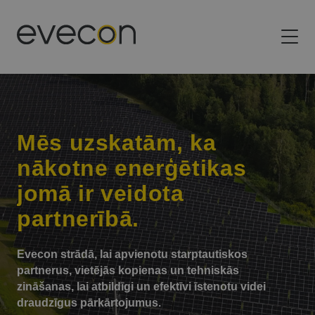
Evecon
Ehitame Baltikumi energeetika tulevikku
Mēs uzskatām, ka
nākotne enerģētikas
jomā ir veidota
partnerībā.
Evecon strādā, lai apvienotu starptautiskos
partnerus, vietējās kopienas un tehniskās
zināšanas, lai atbildīgi un efektīvi īstenotu videi
draudzīgus pārkārtojumus.