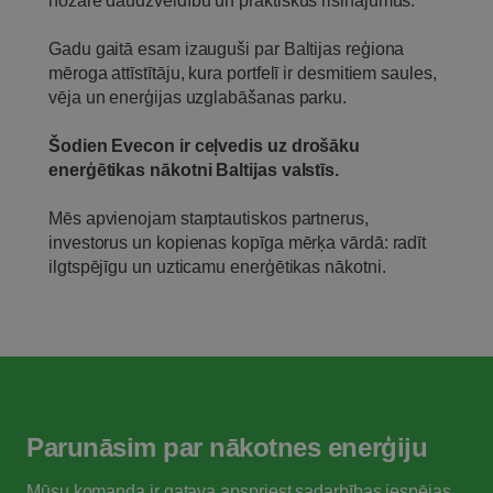
nozarē daudzveidību un praktiskus risinājumus.
Gadu gaitā esam izauguši par Baltijas reģiona
mēroga attīstītāju, kura portfelī ir desmitiem saules,
vēja un enerģijas uzglabāšanas parku.
Šodien Evecon ir ceļvedis uz drošāku
enerģētikas nākotni Baltijas valstīs.
Mēs apvienojam starptautiskos partnerus,
investorus un kopienas kopīga mērķa vārdā: radīt
ilgtspējīgu un uzticamu enerģētikas nākotni.
Parunāsim
par nākotnes enerģiju
Mūsu komanda ir gatava apspriest
sadarbības iespējas