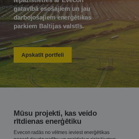
Iepazīstieties ar Evecon
gatavībā esošajiem un jau
darbojošajiem enerģētikas
parkiem Baltijas valstīs.
Apskatīt portfeli
Mūsu projekti, kas veido
rītdienas enerģētiku
Evecon radās no vēlmes ieviest enerģētikas